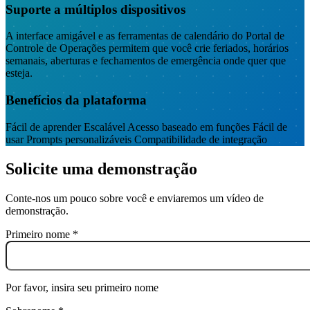
Suporte a múltiplos dispositivos
A interface amigável e as ferramentas de calendário do Portal de
Controle de Operações permitem que você crie feriados, horários
semanais, aberturas e fechamentos de emergência onde quer que
esteja.
Benefícios da plataforma
Fácil de aprender
Escalável
Acesso baseado em funções
Fácil de
usar
Prompts personalizáveis
Compatibilidade de integração
Solicite uma demonstração
Conte-nos um pouco sobre você e enviaremos um vídeo de
demonstração.
Primeiro nome
*
Por favor, insira seu primeiro nome